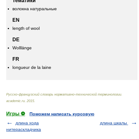
Тематики
волокна натуральные
EN
length of wool
DE
Wolllänge
FR
longueur de la laine
Русско-французский словарь нормативно-технической терминологии
.
academic.ru
.
2015
.
Игры ⚽
Поможем написать курсовую
длина хода
длина шкалы
нитераскладчика