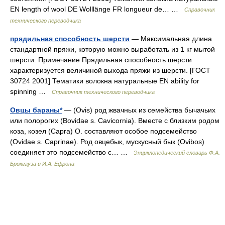
EN length of wool DE Wolllänge FR longueur de… …
Справочник
технического переводчика
прядильная способность шерсти
— Максимальная длина
стандартной пряжи, которую можно выработать из 1 кг мытой
шерсти. Примечание Прядильная способность шерсти
характеризуется величиной выхода пряжи из шерсти. [ГОСТ
30724 2001] Тематики волокна натуральные EN ability for
spinning …
Справочник технического переводчика
Овцы бараны*
— (Ovis) род жвачных из семейства бычачьих
или полорогих (Bovidae s. Cavicornia). Вместе с близким родом
коза, козел (Capra) О. составляют особое подсемейство
(Ovidae s. Caprinae). Род овцебык, мускусный бык (Ovibos)
соединяет это подсемейство с… …
Энциклопедический словарь Ф.А.
Брокгауза и И.А. Ефрона