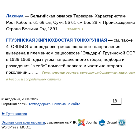
Лакенуа
— Бельгийская овчарка Тервюрен Характеристики
Рост Кобели: 61 66 см, Суки: 56 61 см Вес 28 кг Происхождение
Страна Бельгия Год 1891 …
Википедия
ГРУЗИНСКАЯ ЖИРНОХВОСТАЯ ТОНКОРУННАЯ
— см. также
4. ОВЦЫ Эта порода овец мясо шерстного направления
выведена в племенном овцесовхозе “Эльдари” Грузинской ССР
в 1936 1969 годы путем направленного отбора, подбора и
разведения “в себе” помесей первого и частично второго
поколений,… …
Генетические ресурсы сельскохозяйственных животных
в России и сопредельных странах
© Академик, 2000-2026
18+
Обратная связь:
Техподдержка
,
Реклама на сайте
👣 Путешествия
Экспорт словарей на сайты
, сделанные на PHP,
Joomla,
Drupal,
WordPress, MODx.