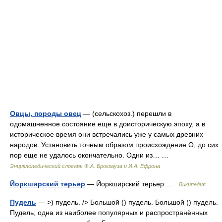
Овцы, породы овец
— (сельскохоз.) перешли в
одомашненное состояние еще в доисторическую эпоху, а в
историческое время они встречались уже у самых древних
народов. Установить точным образом происхождение О, до сих
пор еще не удалось окончательно. Одни из… …
Энциклопедический словарь Ф.А. Брокгауза и И.А. Ефрона
Йоркширский терьер
— Йоркширский терьер …
Википедия
Пудель
— >) пудель. /> Большой () пудель. Большой () пудель.
Пудель, одна из наиболее популярных и распространённых